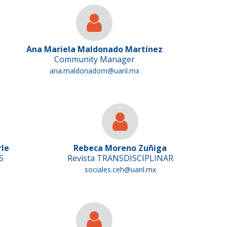
Ana Mariela Maldonado Martínez
Community Manager
ana.maldonadom@uanl.mx
rle
Rebeca Moreno Zuñiga
S
Revista TRANSDISCIPLINAR
sociales.ceh@uanl.mx